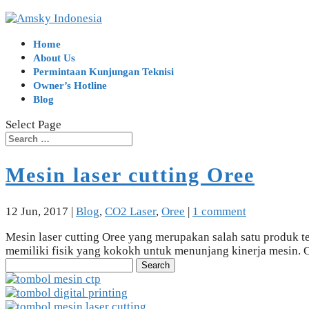
Home
About Us
Permintaan Kunjungan Teknisi
Owner’s Hotline
Blog
Select Page
Mesin laser cutting Oree
12 Jun, 2017
|
Blog
,
CO2 Laser
,
Oree
|
1 comment
Mesin laser cutting Oree yang merupakan salah satu produk ter
memiliki fisik yang kokokh untuk menunjang kinerja mesin. O
Search
for: