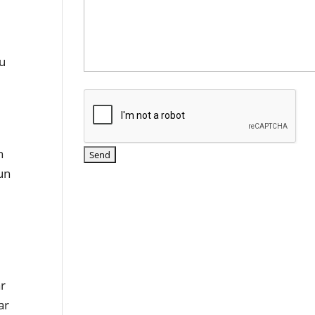
tu
n
un
g
r
ar