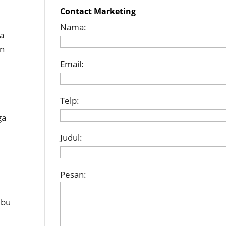
Contact Marketing
Nama:
ra
an
Email:
Telp:
ga
Judul:
Pesan:
ebu