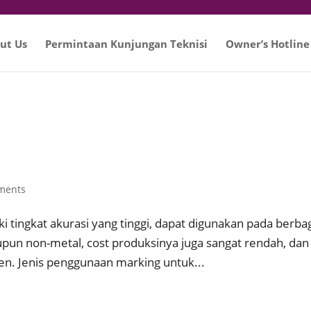
ut Us
Permintaan Kunjungan Teknisi
Owner’s Hotline
ments
i tingkat akurasi yang tinggi, dapat digunakan pada berba
upun non-metal, cost produksinya juga sangat rendah, dan
n. Jenis penggunaan marking untuk...