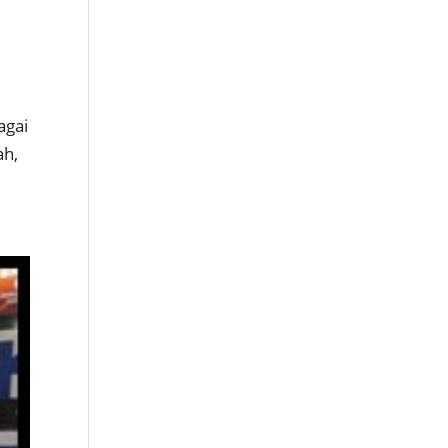
agai
ah,