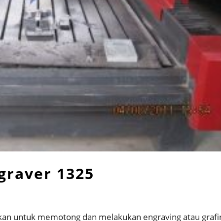
graver 1325
kan untuk memotong dan melakukan engraving atau grafir