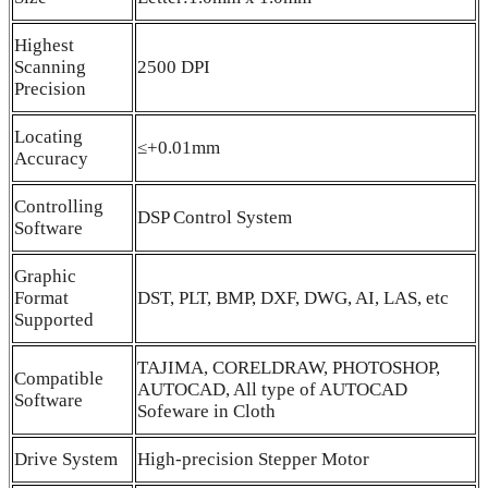
Highest
Scanning
2500 DPI
Precision
Locating
≤+0.01mm
Accuracy
Controlling
DSP Control System
Software
Graphic
Format
DST, PLT, BMP, DXF, DWG, AI, LAS, etc
Supported
TAJIMA, CORELDRAW, PHOTOSHOP,
Compatible
AUTOCAD, All type of AUTOCAD
Software
Sofeware in Cloth
Drive System
High-precision Stepper Motor