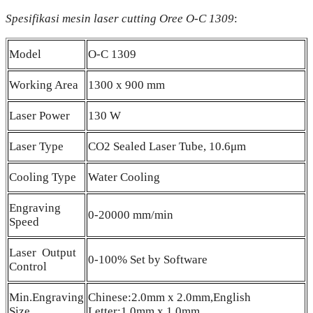
Spesifikasi mesin laser cutting Oree O-C 1309
:
Model
O-C 1309
Working Area
1300 x 900 mm
Laser Power
130 W
Laser Type
CO2 Sealed Laser Tube, 10.6μm
Cooling Type
Water Cooling
Engraving
0-20000 mm/min
Speed
Laser Output
0-100% Set by Software
Control
Min.Engraving
Chinese:2.0mm x 2.0mm,English
Size
Letter:1.0mm x 1.0mm