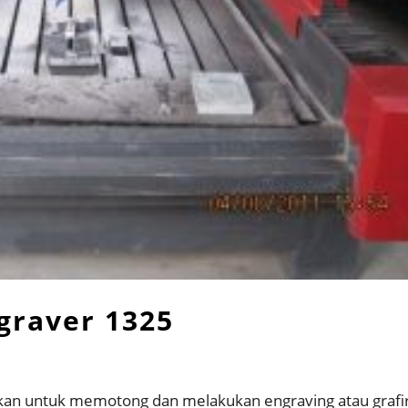
graver 1325
kan untuk memotong dan melakukan engraving atau grafir