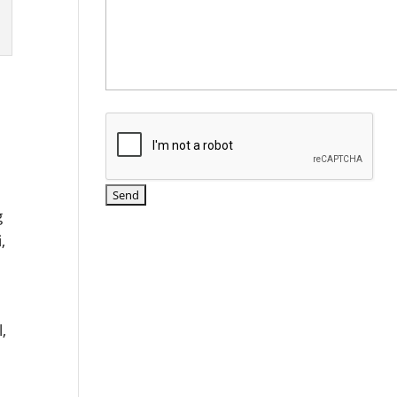
g
,
,