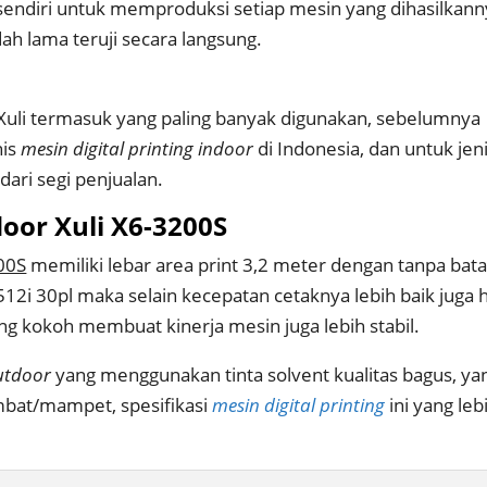
k sendiri untuk memproduksi setiap mesin yang dihasilkann
ah lama teruji secara langsung.
Xuli termasuk yang paling banyak digunakan, sebelumnya
nis
mesin digital printing indoor
di Indonesia, dan untuk jen
dari segi penjualan.
door Xuli X6-3200S
200S
memiliki lebar area print 3,2 meter dengan tanpa bat
12i 30pl maka selain kecepatan cetaknya lebih baik juga h
yang kokoh membuat kinerja mesin juga lebih stabil.
utdoor
yang menggunakan tinta solvent kualitas bagus, ya
bat/mampet, spesifikasi
mesin digital printing
ini yang leb