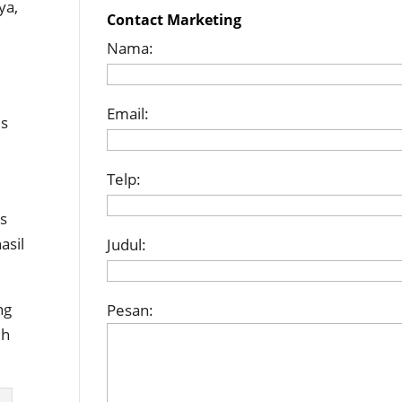
ya,
Contact Marketing
Nama:
Email:
is
Telp:
as
asil
Judul:
ng
Pesan:
ih