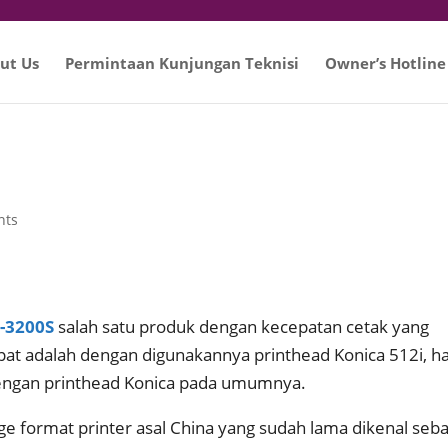
ut Us
Permintaan Kunjungan Teknisi
Owner’s Hotline
nts
6-3200S
salah satu produk dengan kecepatan cetak yang
pat adalah dengan digunakannya printhead Konica 512i, ha
 dengan printhead Konica pada umumnya.
rge format printer asal China yang sudah lama dikenal seb