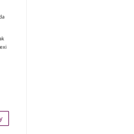
da
ak
exi
y