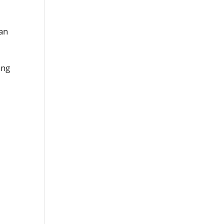
an
ang