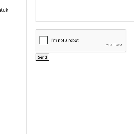
ntuk
n