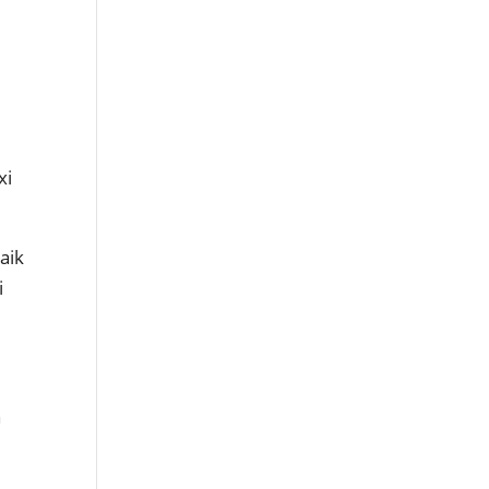
xi
aik
i
n