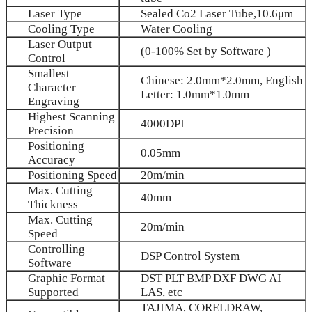
Laser Type
Sealed Co2 Laser Tube,10.6μm
Cooling Type
Water Cooling
Laser Output
(0-100% Set by Software )
Control
Smallest
Chinese: 2.0mm*2.0mm, English
Character
Letter: 1.0mm*1.0mm
Engraving
Highest Scanning
4000DPI
Precision
Positioning
0.05mm
Accuracy
Positioning Speed
20m/min
Max. Cutting
40mm
Thickness
Max. Cutting
20m/min
Speed
Controlling
DSP Control System
Software
Graphic Format
DST PLT BMP DXF DWG AI
Supported
LAS, etc
TAJIMA, CORELDRAW,