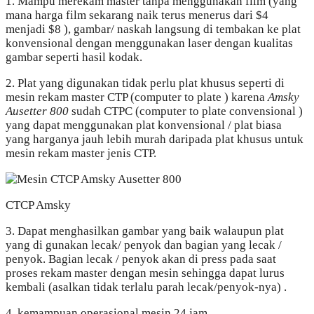
1. Mampu merekam master tanpa menggunakan film (yang
mana harga film sekarang naik terus menerus dari $4
menjadi $8 ), gambar/ naskah langsung di tembakan ke plat
konvensional dengan menggunakan laser dengan kualitas
gambar seperti hasil kodak.
2. Plat yang digunakan tidak perlu plat khusus seperti di
mesin rekam master CTP (computer to plate ) karena
Amsky
Ausetter 800
sudah CTPC (computer to plate convensional )
yang dapat menggunakan plat konvensional / plat biasa
yang harganya jauh lebih murah daripada plat khusus untuk
mesin rekam master jenis CTP.
CTCP Amsky
3. Dapat menghasilkan gambar yang baik walaupun plat
yang di gunakan lecak/ penyok dan bagian yang lecak /
penyok. Bagian lecak / penyok akan di press pada saat
proses rekam master dengan mesin sehingga dapat lurus
kembali (asalkan tidak terlalu parah lecak/penyok-nya) .
4. kemampuan operasional mesin 24 jam