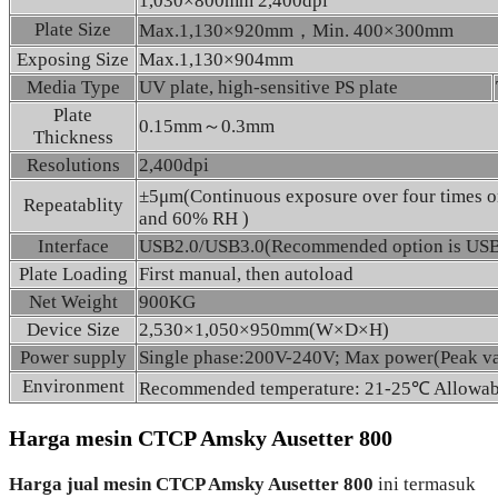
1,030×800mm 2,400dpi
Plate Size
Max.1,130×920mm，Min. 400×300mm
Exposing Size
Max.1,130×904mm
Media Type
UV plate, high-sensitive PS plate
Plate
0.15mm～0.3mm
Thickness
Resolutions
2,400dpi
±5μm(Continuous exposure over four times on
Repeatablity
and 60% RH )
Interface
USB2.0/USB3.0(Recommended option is USB
Plate Loading
First manual, then autoload
Net Weight
900KG
Device Size
2,530×1,050×950mm(W×D×H)
Power supply
Single phase:200V-240V; Max power(Peak 
Environment
Recommended temperature: 21-25℃ Allowab
Harga mesin CTCP Amsky Ausetter 800
Harga jual mesin CTCP Amsky Ausetter 800
ini termasuk