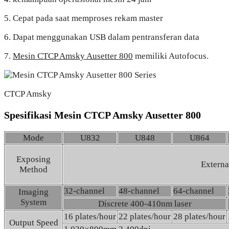
5. Cepat pada saat memproses rekam master
6. Dapat menggunakan USB dalam pentransferan data
7.
Mesin CTCP Amsky Ausetter 800
memiliki Autofocus.
CTCP Amsky
Spesifikasi Mesin CTCP Amsky Ausetter 800
Mode
U832
U848
U864
Exposing
Extern
Method
32-channel
48-channel
64-channel
Imaging
System
Discrete 400-410nm laser
16 plates/hour
22 plates/hour
28 plates/hour
Output Speed